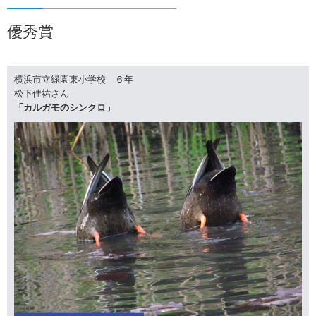
優秀賞
横浜市立緑園東小学校 ６年
松下佳祐さん
「カルガモのシンクロ」