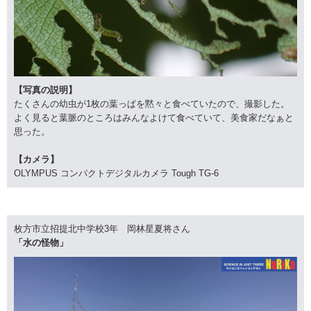
【写真の説明】
たくさんの幼虫が1枚の葉っぱを黙々と食べていたので、撮影した。
よく見ると葉脈のところはみんなよけて食べていて、美食家だなぁと
思った。
【カメラ】
OLYMPUS コンパクトデジタルカメラ Tough TG-6
枚方市立招提北中学校3年 岡林星夏将さん
「水の怪物」