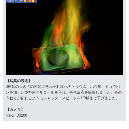
【写真の説明】
3種類の大きさの容器にそれぞれ塩化ナトリウム、ホウ酸、ミョウバ
ンを加えた燃料用アルコールを入れ、炎色反応を撮影しました。炎の
うねりが伝わるようにシャッタースピードを1/3秒まで下げました。
【カメラ】
Nikon D3200