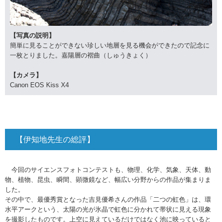
【写真の説明】
簡単に見ることができない珍しい地層を見る機会ができたので記念に
一枚とりました。嘉陽層の褶曲（しゅうきょく）
【カメラ】
Canon EOS Kiss X4
【伊知地先生の総評】
今回のサイエンスフォトコンテストも、物理、化学、気象、天体、動
物、植物、昆虫、瞬間、顕微鏡など、幅広い分野からの作品が集まりま
した。
その中で、最優秀賞となった吉見優希さんの作品「二つの虹色」は、環
水平アークという、太陽の光が氷晶で虹色に分かれて帯状に見える現象
を撮影したものです。上空に見えているだけではなく池に映っていると