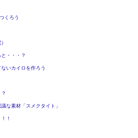
をつくろう
」
電）
ると・・・？
てないカイロを作ろう
・？
思議な素材「スメクタイト」
う！！