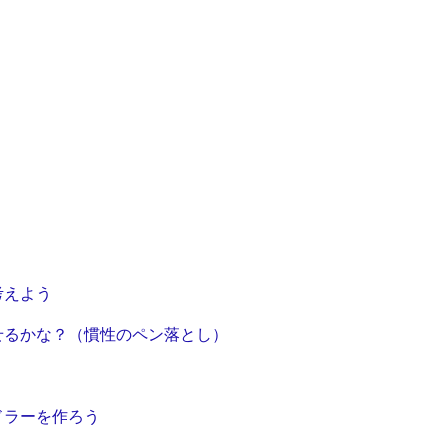
う
考えよう
せるかな？（慣性のペン落とし）
ドラーを作ろう