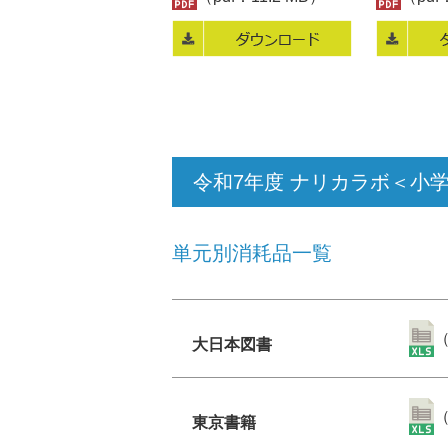
令和7年度 ナリカラボ＜小
単元別消耗品一覧
（
大日本図書
（
東京書籍