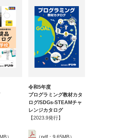
令和5年度
プログラミング教材カタ
ログ/SDGs-STEAMチャ
】
レンジカタログ
【2023.9発行】
0MB）
（pdf：9.65MB）