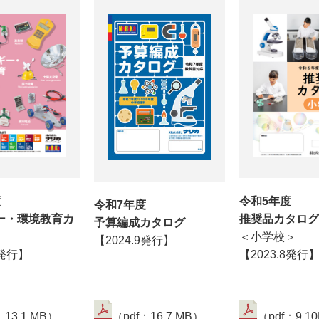
度
令和5年度
令和7年度
ー・環境教育カ
推奨品カタログ
予算編成カタログ
＜小学校＞
【2024.9発行】
6発行】
【2023.8発行
：13.1 MB）
（pdf：16.7 MB）
（pdf：9.1