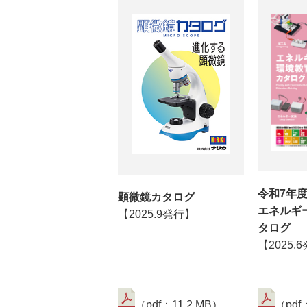
令和7年
顕微鏡カタログ
エネルギ
【2025.9発行】
タログ
【2025.
（pdf：11.2 MB）
（pdf