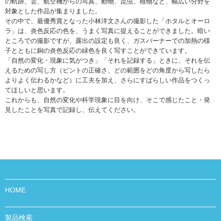
の軌跡、雲、航空機からの写真、動物、昆虫、植物など、幅広い分野を
対象とした作品が集まりました。
その中で、最優秀賞となった小林洋文さんの撮影した「ホタルとオーロ
ラ」は、炎色反応の色を、うまく写真に捉えることができました。暗い
ところでの撮影ですが、露出の設定も良く、ガスバーナーでの加熱の様
子とともに銅の炎色反応の緑色を良く写すことができています。
「自然の変化・現象に気がつき」「それを記録する」ときに、それを伝
えるための写し方（ピントの正確さ、どの範囲をどの角度から写したら
よりよく伝わるかなど）に工夫を加え、さらにすばらしい作品をつくっ
てほしいと思います。
これからも、自然の変化や科学現象に目を向け、そこで感じたこと・発
見したことを写真で記録し、伝えてください。
HOME
製品検索