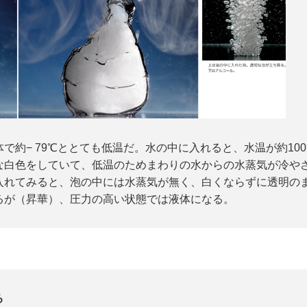
で約− 79℃ととても低温だ。水の中に入れると、水温が約10
な白色をしていて、低温のためまわりの水からの水蒸気が冷や
入れてみると、泡の中には水蒸気が無く、白くならずに透明の
るが（昇華）、圧力の高い状態では液体になる。
る