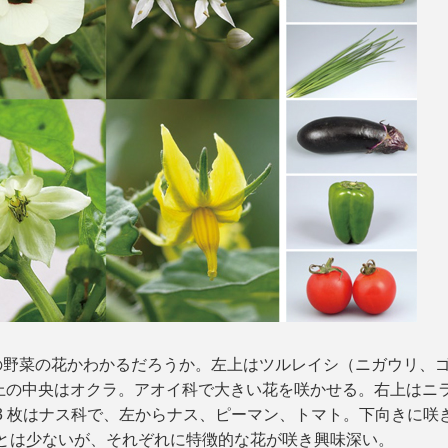
何の野菜の花かわかるだろうか。左上はツルレイシ（ニガウリ、
上の中央はオクラ。アオイ科で大きい花を咲かせる。右上はニ
3 枚はナス科で、左からナス、ピーマン、トマト。下向きに咲
ことは少ないが、それぞれに特徴的な花が咲き興味深い。