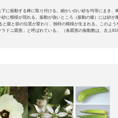
上下に振動する棒に取り付ける。細かい白い砂を均等にまき、
い砂に模様が現れる。振動が強いところ（振動の腹）には砂が
えると腹と節の位置が変わり、独特の模様が生まれる。このよう
ドニ図形」と呼ばれている。 （各図形の振動数は、左上810Hz