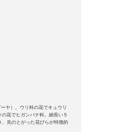
ゴーヤ）。ウリ科の花でキュウリ
ラの花でヒガンバナ科。細長い５
き、先のとがった花びらが特徴的