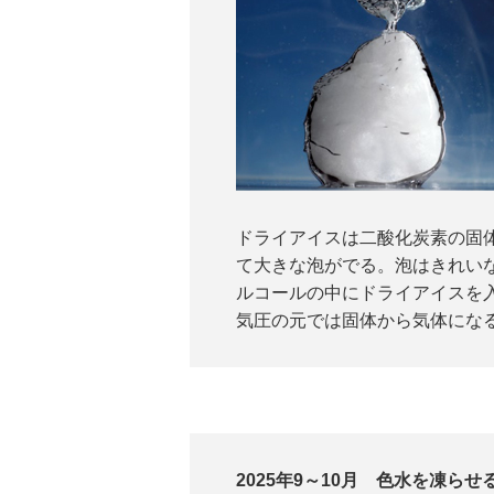
ドライアイスは二酸化炭素の固体
て大きな泡がでる。泡はきれい
ルコールの中にドライアイスを
気圧の元では固体から気体にな
2025年9～10月 色水を凍らせ